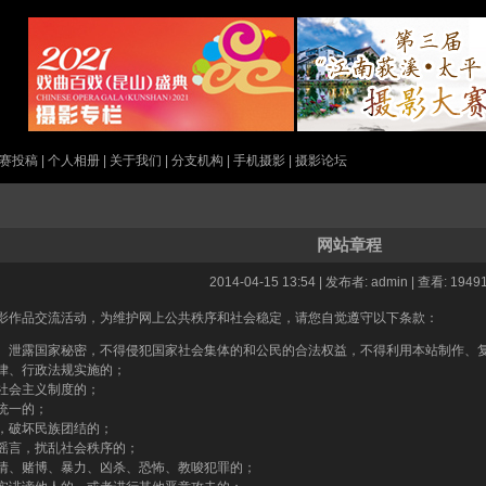
赛投稿
|
个人相册
|
关于我们
|
分支机构
|
手机摄影
|
摄影论坛
网站章程
2014-04-15 13:54 | 发布者: admin | 查看: 1949
影作品交流活动，为维护网上公共秩序和社会稳定，请您自觉遵守以下条款：
、泄露国家秘密，不得侵犯国家社会集体的和公民的合法权益，不得利用本站制作、
律、行政法规实施的；
社会主义制度的；
统一的；
，破坏民族团结的；
谣言，扰乱社会秩序的；
情、赌博、暴力、凶杀、恐怖、教唆犯罪的；