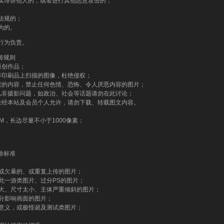
实诽谤他人的，或者进行其他恶意攻击的；
法规的；
为的。
行为负责。
上传规则
原创作品；
等印刷品上扫描的图像，杜绝侵权；
读的内容，禁止任何色情、恐怖、令人厌恶内容的图片；
凡非摄影问题，如政治、社会等话题请勿在此讨论；
未经本站及会员个人允许，请勿下载、转载图文内容。
；
M，长边尽量不小于1000像素；
删除标准
暴或欠暴的、或重复上传的图片；
到此一游类图片、过分PS的图片；
太大、尺寸太小、主体严重倾斜的图片；
过分影响画面的图片；
无意义，或极怪诞及测试类图片；