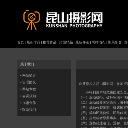
首页
|
最新作品
|
推荐作品
|
封面精品
|
最新评论
|
网站动态
|
影展影赛
|
影
关于我们
•
网站简介
•
管理团队
欢迎您加入昆山摄影网，参加摄
•
网站章程
一、不得利用本站危害国家安全
•
会员须知
（一）煽动抗拒、破坏宪法和法
（二）煽动颠覆国家政权，推翻
•
加盟合作
（三）煽动分裂国家、破坏国家
•
联系我们
（四）煽动民族仇恨、民族歧视
（五）捏造或者歪曲事实，散布
（六）宣扬封建迷信、淫秽、色