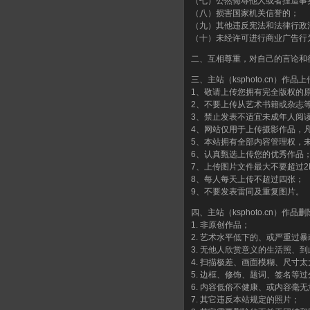
（七）公然侮辱他人或者捏造事
（八）损害国家机关信誉的；
（九）其他违反宪法和法律行政
（十）未经许可进行商业广告行
二、互相尊重，对自己的言论和
三、主站（ksphoto.cn）作品
1、敬请上传您拥有完全版权的
2、不要上传从艺术书籍或杂志
3、禁止发表不适宜未成年人阅
4、网站仅用于上传摄影作品，
5、本站拥有全部内容管理权，
6、认真甄选上传您的优秀作品
7、上传图片文件最大不要超过2
8、每人每天上传不超过四张；
9、不要发表雷同及重复图片。
四、主站（ksphoto.cn）作品
1. 非原创作品；
2. 艺术水平低下的、或严重过
3. 无他人欣赏意义的生活照、
4. 扫描极差、画面模糊、尺寸
5. 边框、修饰、题词、签名等
6. 内容低俗不健康、或内容毫
7. 其它违反本站规定的照片；