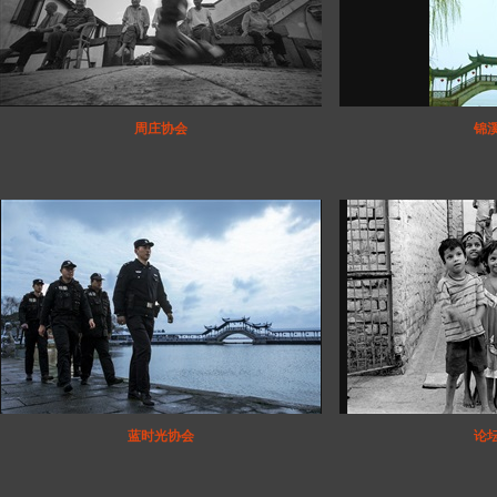
周庄协会
锦
蓝时光协会
论