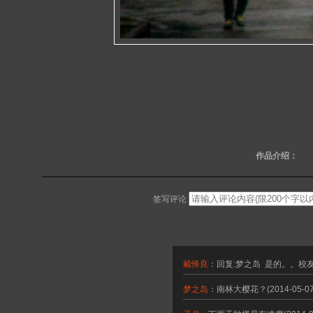
作品介绍：
签写评论
戴怿良
：回复:梦之岛 是的。。校
梦之岛
：南林大樱花？
(2014-05-0