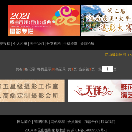
赛投稿
|
个人相册
|
关于我们
|
分支机构
|
手机摄影
|
摄影论坛
昆山摄影家网（kspho
共有
0
条记录 每页显示
20
条记录 共
1
页 当前第
1
页 第
页
网站简介
|
管理团队
|
网站章程
|
会员须知
|
加盟合作
|
联系我们
2014 © 昆山摄影家 版权所有
苏ICP备14009569号-1